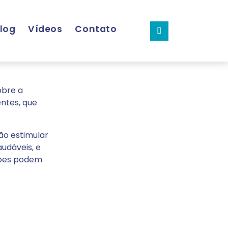
log
Vídeos
Contato
obre a
ntes, que
ão estimular
udáveis, e
ições podem