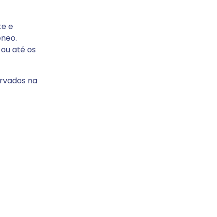
te e
êneo.
ou até os
ervados na