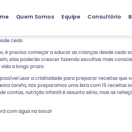
ome
Quem Somos
Equipe
Consultório
B
tas nutritivas e equilibradas
desde cedo
isso, é preciso começar a educar as crianças desde cedo s
sim, elas poderão crescer fazendo escolhas mais conscie
vida a longo prazo.
possível usar a criatividade para preparar receitas que v
esta tarefa, nós preparamos uma lista com 15 receitas sa
de contas, nutrição infantil é assunto sério, mas as refe
cará com água na boca!