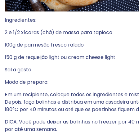
Ingredientes:
2 e 1/2 xícaras (chá) de massa para tapioca
100g de parmesão fresco ralado
150 g de requeijão light ou cream cheese light
Sal a gosto
Modo de preparo:
Em um recipiente, coloque todos os ingredientes e mi
Depois, faça bolinhas e distribua em uma assadeira u
180°C por 40 minutos ou até que os pãezinhos fiquem do
DICA: Você pode deixar as bolinhas no freezer por 40 
por até uma semana.