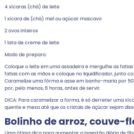
4 xícaras (chá) de leite
1 xícara de (chá) mel ou açúcar mascavo
2 ovos inteiros
1 lata de creme de leite
Modo de preparo:
Coloque o leite em uma assadeira e mergulhe as fatias
fatias com as mãos e coloque no liquidificador, junto c
Caramelize uma fôrma e asse em banho-maria por 50 min
por, pelo menos, 6 horas, antes de servir.
DICA: Para caramelizar a forma, é só derreter uma xíc
quente e mexa até que os cristais de açúcar sejam dis
Bolinho de arroz, couve-f
Uma ótima dica para aumentar a ingestão diária de fibra