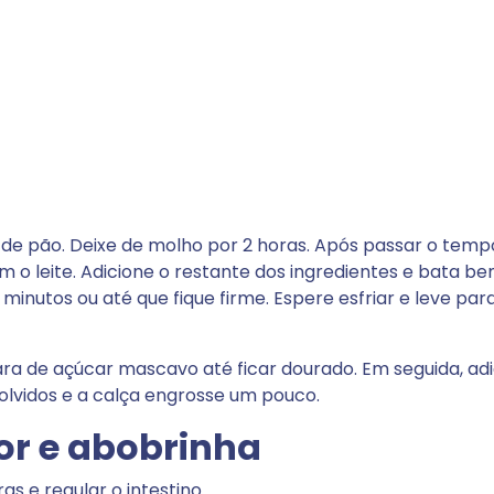
 de pão. Deixe de molho por 2 horas. Após passar o temp
om o leite. Adicione o restante dos ingredientes e bata be
utos ou até que fique firme. Espere esfriar e leve para
ara de açúcar mascavo até ficar dourado. Em seguida, ad
solvidos e a calça engrosse um pouco.
lor e abobrinha
s e regular o intestino.