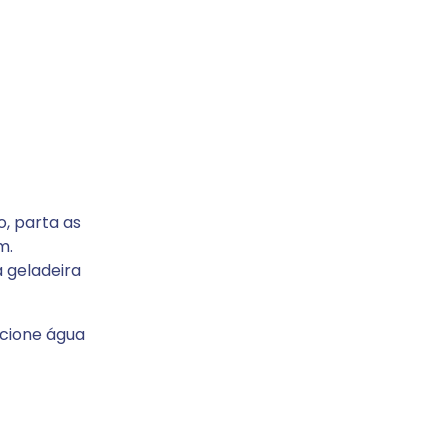
o, parta as
m.
 geladeira
icione água