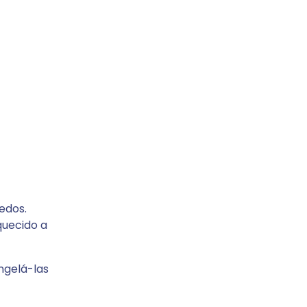
edos.
quecido a
ngelá-las