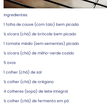
Ingredientes:
1 folha de couve (com talo) bem picada
½ xícara (chá) de brócolis bem picado
1 tomate médio (sem sementes) picado
½ xícara (chá) de milho-verde cozido
5 ovos
1 colher (chá) de sal
½ colher (chá) de orégano
4 colheres (sopa) de leite integral
½ colher (chá) de fermento em pó