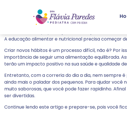
Mês:
outubro 2023
H
Alimentação infantil: Recei
Publicado em
25/10/2023
por
draflaviaparedes
.
A educação alimentar e nutricional precisa começar 
Criar novos hábitos é um processo difícil, não é? Por 
importância de seguir uma alimentação equilibrada. As
terão um impacto positivo na sua saúde e qualidade de 
Entretanto, com a correria do dia a dia, nem sempre é 
ainda mais o paladar dos pequenos. Para ajudar você n
muito saborosas, que você pode fazer rapidinho. Afinal 
ser divertidas.
Continue lendo este artigo e prepare-se, pois você fi