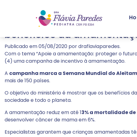
Tag:
Aleitamento
H
Semana Mundial do Aleita
benefícios da amamentaçã
Publicado em
05/08/2020
por
draflaviaparedes
.
Com o tema “Apoie a amamentação: proteger o futuro é
(4) uma campanha de incentivo à amamentação.
A
campanha marca a Semana Mundial do Aleitam
mais de 150 países.
O objetivo do ministério é mostrar que os benefício
sociedade e todo o planeta.
A amamentação reduz em até 1
3% a mortalidade de
desenvolver câncer de mama em 6%.
Especialistas garantem que crianças amamentadas têm m