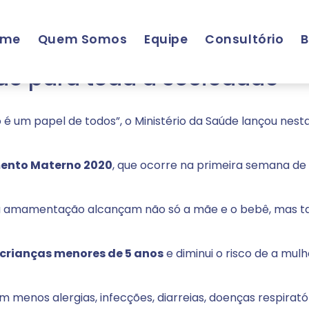
ome
Quem Somos
Equipe
Consultório
B
mento Materno: entenda os
o para toda a sociedade
 um papel de todos”, o Ministério da Saúde lançou nesta
ento Materno 2020
, que ocorre na primeira semana de
s da amamentação alcançam não só a mãe e o bebê, mas 
 crianças menores de 5 anos
e diminui o risco de a mulh
enos alergias, infecções, diarreias, doenças respiratóri