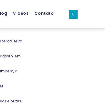
log
Vídeos
Contato
 terça-feira
 agosto, em
também, a
er
as e otites.