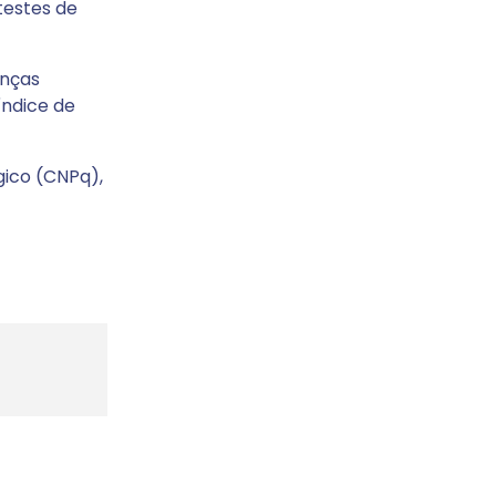
testes de
anças
índice de
gico (CNPq),